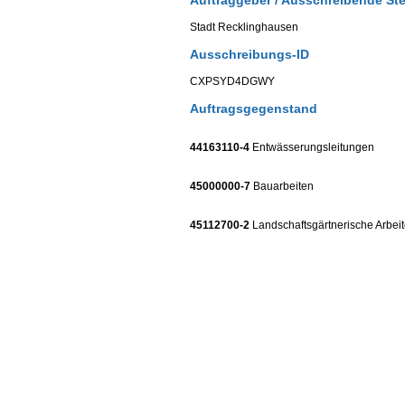
Auftraggeber / Ausschreibende Ste
Stadt Recklinghausen
Ausschreibungs-ID
CXPSYD4DGWY
Auftragsgegenstand
44163110-4
Entwässerungsleitungen
45000000-7
Bauarbeiten
45112700-2
Landschaftsgärtnerische Arbei