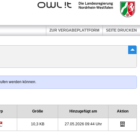
Kommunales
Landesregierung
Rechenzentrum
Nordrhein-
Minden-
Westfalen
Ravensberg/Lippe
ZUR VERGABEPLATTFORM
SEITE DRUCKEN
erufen werden können.
yp
Größe
Hinzugefügt am
Aktion
10,3 KB
27.05.2026 09:44 Uhr