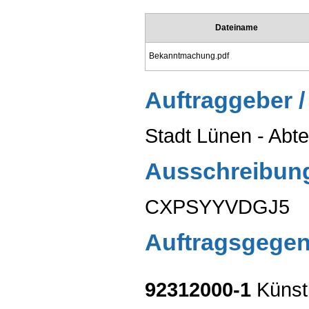
Dateiname
Bekanntmachung.pdf
Auftraggeber /
Stadt Lünen - Abt
Ausschreibun
CXPSYYVDGJ5
Auftragsgege
92312000-1
Künstl