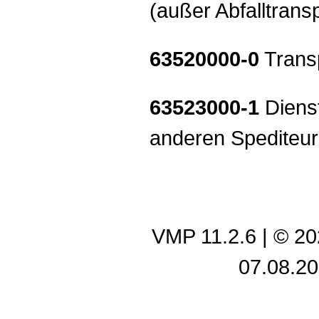
(außer Abfalltransp
63520000-0
Transp
63523000-1
Dienst
anderen Spediteu
VMP 11.2.6
| © 2
07.08.20